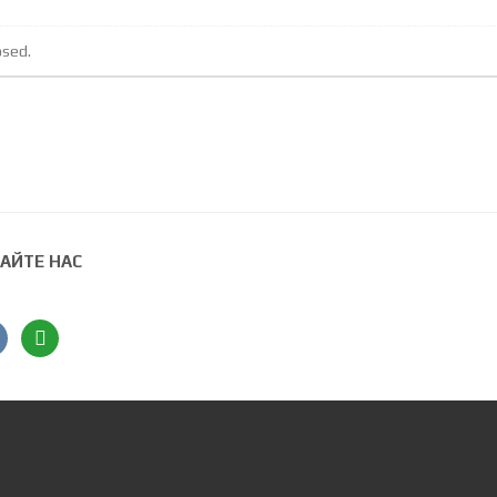
osed.
АЙТЕ НАС
ntakte
angieslist