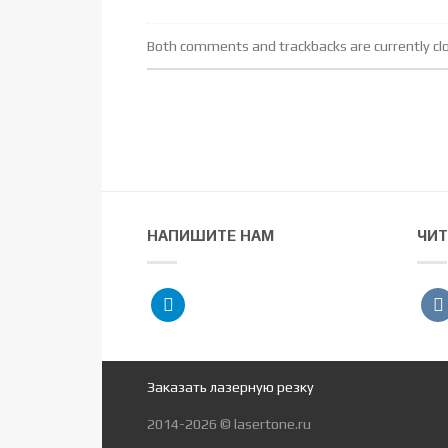
Both comments and trackbacks are currently cl
НАПИШИТЕ НАМ
ЧИТ
telegram
vko
Заказать лазерную резку
2014-2026 © lasertone.ru