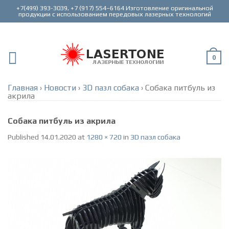
+7(499) 393-3039, +7 (917) 554–6164 Изготовление оригинальной
0
Главная
›
Новости
›
3D пазл собака
›
Собака питбуль из
акрила
Собака питбуль из акрила
Published
14.01.2020
at
1280 × 720
in
3D пазл собака