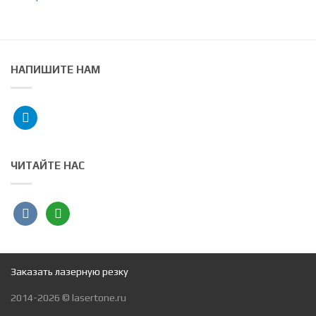
НАПИШИТЕ НАМ
telegram
ЧИТАЙТЕ НАС
vkontakte
angieslist
Заказать лазерную резку
2014-2026 © lasertone.ru