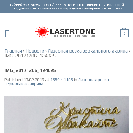
+7(499) 393-3039, +7 (917) 554–6164 Изготовление оригинальной
0
Главная
›
Новости
›
Лазерная резка зеркального акрила
›
IMG_20171206_124025
IMG_20171206_124025
Published
13.02.2019
at
1559 × 1185
in
Лазерная резка
зеркального акрила