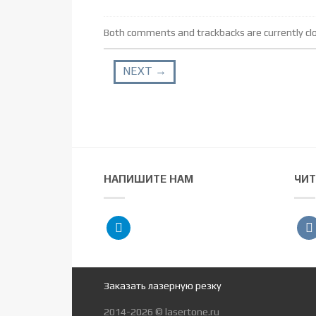
Both comments and trackbacks are currently cl
NEXT
→
НАПИШИТЕ НАМ
ЧИТ
telegram
vko
Заказать лазерную резку
2014-2026 © lasertone.ru