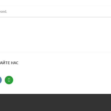
osed.
АЙТЕ НАС
ntakte
angieslist