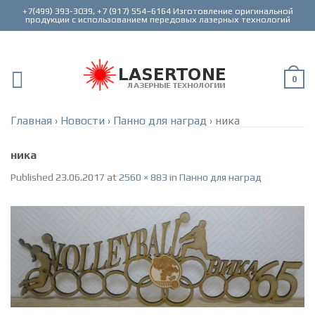
+7(499) 393-3039, +7 (917) 554–6164 Изготовление оригинальной
0
Главная
›
Новости
›
Панно для наград
›
ника
ника
Published
23.06.2017
at
2560 × 883
in
Панно для наград