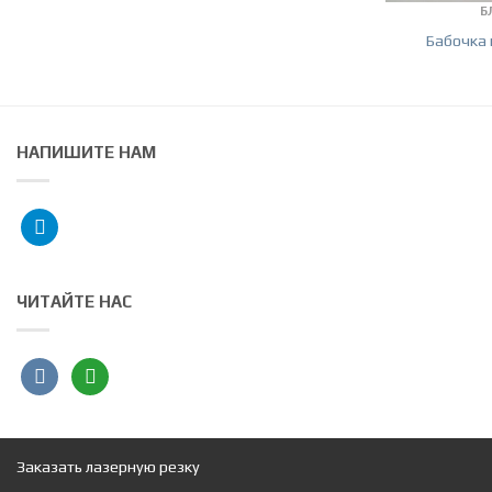
Б
Бабочка 
НАПИШИТЕ НАМ
telegram
ЧИТАЙТЕ НАС
vkontakte
angieslist
Заказать лазерную резку