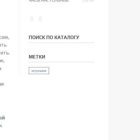
ЧАСЫ НАСТОЛЬНЫЕ
(16)
(7)
сам,
ПОИСК ПО КАТАЛОГУ
ить
ить.
МЕТКИ
е,
а
игрушки
ая
ой
и.