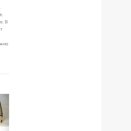
,
е.
е. В
ет
ожно