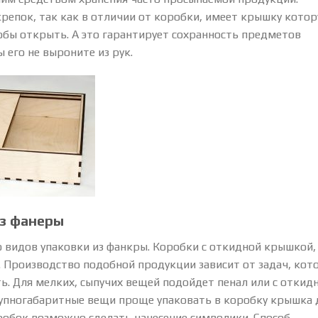
репок, так как в отличии от коробки, имеет крышку кото
обы открыть. А это гарантирует сохранность предметов
ы его не выроните из рук.
из фанеры
 видов упаковки из фанкры. Коробки с откидной крышкой,
 Производство подобной продукции зависит от задач, кот
. Для мелких, сыпучих вещей подойдет пенал или с откид
упногабаритные вещи проще упаковать в коробку крышка 
робок возможно сделать нанесение символики. Способ