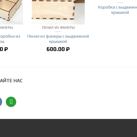
Коробка с выдвиж
крышкой
ФАНЕРЫ
ПЕНАЛ ИЗ ФАНЕРЫ
оробка из
Пенал из фанеры с выдвижной
ры
крышкой
00
₽
600.00
₽
АЙТЕ НАС
ntakte
angieslist