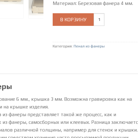
Материал: Березовая фанера 4 мм.
Количество
В КОРЗИНУ
товара
пенал
из
фанеры
Категория:
Пенал из фанеры
еры
ование 6 мм., крышка 3 мм. Возможна гравировка как на
и на крышке изделия.
 из фанеры представляет такой же процесс, как и
 из фанеры, самосборных или клеевых. Разница заключаетс
иалов различной толщины, например для стенок и крышки.
шим средством хранения часто просыпаемой продукции.