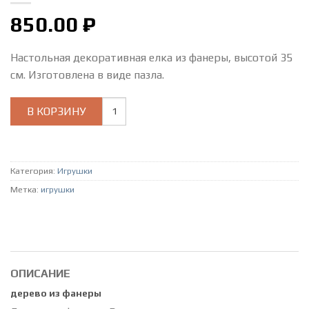
850.00
₽
Настольная декоративная елка из фанеры, высотой 35
см. Изготовлена в виде пазла.
Количество
В КОРЗИНУ
товара
дерево
из
фанеры
Категория:
Игрушки
Метка:
игрушки
ОПИСАНИЕ
дерево из фанеры