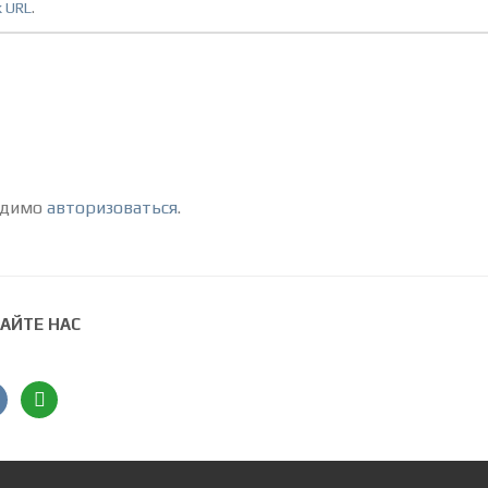
k URL
.
одимо
авторизоваться
.
АЙТЕ НАС
ntakte
angieslist