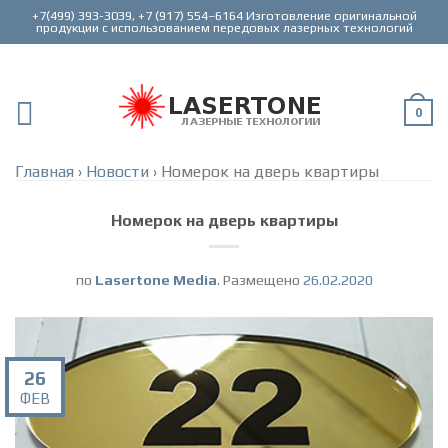
+7(499) 393-3039, +7 (917) 554–6164 Изготовление оригинальной
0
Главная
›
Новости
›
Номерок на дверь квартиры
Номерок на дверь квартиры
по
Lasertone Media
.
Размещено
26.02.2020
26
ФЕВ